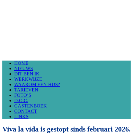
HOME
NIEUWS
DIT BEN IK
WERKWIJZE
WAAROM EEN HUS?
TARIEVEN
FOTO’S
D.O.C.
GASTENBOEK
CONTACT
LINKS
Viva la vida is gestopt sinds februari 2026.